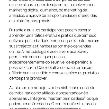
essencial para quem deseja entrar no universo do
marketing digital, ou melhor, do marketing de
afiliados, e aproveitar as oportunidades oferecidas
em plataformas globais.
Durante a aula, os participantes podem esperar
aprender uma tática efetiva e prática que tem sido
utilizada por indivíduos comuns, que transformaram
suas trajetórias financeiras por meio de vendas
online. A metodologia é acessível e adaptável,
permitindo que qualquer pessoa,
independentemente do seu nível de experiência,
possa aplicá-la. Caio detalha como se tornar um
afiliado bem-sucedido e como escolher os produtos
certos para promover.
A aula tem como objetivo desmistificar o conceito
de trabalhar como afiliado, apresentando não
apenas as vantagens, mas também os desafios que
podem ser enfrentados. O conteúdo é estruturado
de maneira a capacitar os participantes a