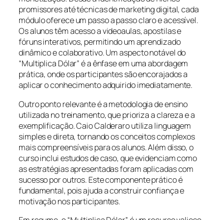
promissores até técnicas de marketing digital, cada
módulo oferece um passo a passo claro e acessível.
Os alunos têm acesso a videoaulas, apostilas e
fóruns interativos, permitindo um aprendizado
dinâmico e colaborativo. Um aspecto notável do
“Multiplica Dólar” é a ênfase em uma abordagem
prática, onde os participantes são encorajados a
aplicar o conhecimento adquirido imediatamente.
Outro ponto relevante é a metodologia de ensino
utilizada no treinamento, que prioriza a clareza e a
exemplificação. Caio Calderaro utiliza linguagem
simples e direta, tornando os conceitos complexos
mais compreensíveis para os alunos. Além disso, o
curso inclui estudos de caso, que evidenciam como
as estratégias apresentadas foram aplicadas com
sucesso por outros. Este componente prático é
fundamental, pois ajuda a construir confiança e
motivação nos participantes.
Em resumo, o “Multiplica Dólar” é um recurso valioso