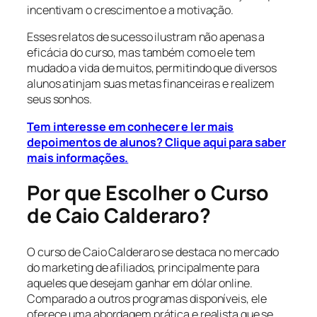
incentivam o crescimento e a motivação.
Esses relatos de sucesso ilustram não apenas a
eficácia do curso, mas também como ele tem
mudado a vida de muitos, permitindo que diversos
alunos atinjam suas metas financeiras e realizem
seus sonhos.
Tem interesse em conhecer e ler mais
depoimentos de alunos? Clique aqui para saber
mais informações.
Por que Escolher o Curso
de Caio Calderaro?
O curso de Caio Calderaro se destaca no mercado
do marketing de afiliados, principalmente para
aqueles que desejam ganhar em dólar online.
Comparado a outros programas disponíveis, ele
oferece uma abordagem prática e realista que se