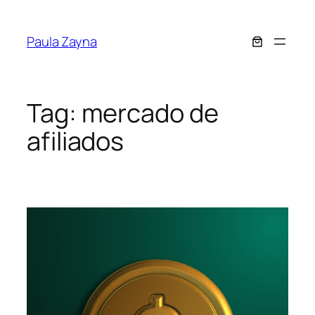
Pular
para
Paula Zayna
o
conteúdo
Tag:
mercado de
afiliados