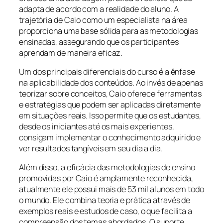
adapta de acordo com a realidade do aluno. A
trajetória de Caio como um especialista na área
proporciona uma base sólida para as metodologias
ensinadas, assegurando que os participantes
aprendam de maneira eficaz.
Um dos principais diferenciais do curso é a ênfase
na aplicabilidade dos conteúdos. Ao invés de apenas
teorizar sobre conceitos, Caio oferece ferramentas
e estratégias que podem ser aplicadas diretamente
em situações reais. Isso permite que os estudantes,
desde os iniciantes até os mais experientes,
consigam implementar o conhecimento adquirido e
ver resultados tangíveis em seu dia a dia.
Além disso, a eficácia das metodologias de ensino
promovidas por Caio é amplamente reconhecida,
atualmente ele possui mais de 53 mil alunos em todo
o mundo. Ele combina teoria e prática através de
exemplos reais e estudos de caso, o que facilita a
compreensão dos temas abordados. O suporte